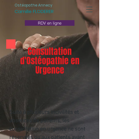
Ostéopathe Annecy
Camille FLODERER
RDV en ligne
Consultation
d'Ostéopathie en
Urgence
Suite à plusieurs incivilités et
absences de patients, les
consultation en urgence ne sont
réservées qu'aux patients ayant