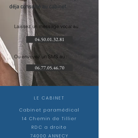
déja consulté au cabinet.
Laissez un message vocal au
04.50.01.32.81
Ou envoyez un SMS au :
06.77.05.46.70
LE CABINET
Cabinet paramédical
14 Chemin de Tillier
RDC a droite
74000 ANNECY