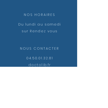
NOS HORAIRES
Du lundi au samedi
sur Rendez vous
NOUS CONTACTER
04.50.01.32.81
doctolib.fr
RDV en ligne